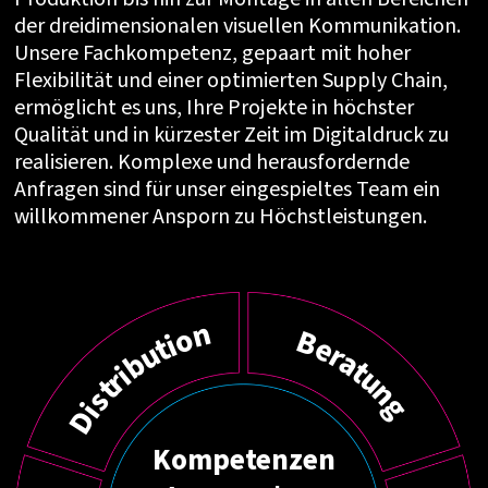
der dreidimensionalen visuellen Kommunikation.
Unsere Fachkompetenz, gepaart mit hoher
Flexibilität und einer optimierten Supply Chain,
ermöglicht es uns, Ihre Projekte in höchster
Qualität und in kürzester Zeit im Digitaldruck zu
realisieren. Komplexe und herausfordernde
Anfragen sind für unser eingespieltes Team ein
willkommener Ansporn zu Höchstleistungen.
n
o
B
i
t
e
u
r
a
b
t
i
u
r
t
n
s
g
i
D
Kompetenzen