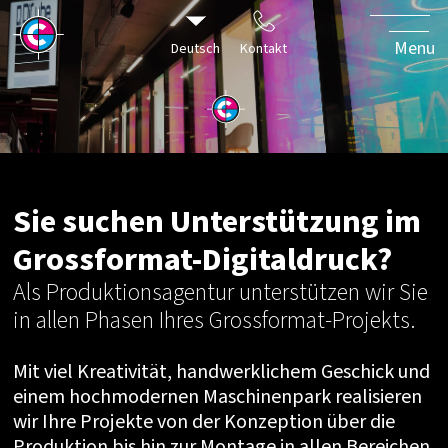
Projekte in höchster
Qualität und in
Menu
Deutsch
Kontakt
kürzester Zeit im
Digitaldruck.
Sie suchen Unterstützung im
Grossformat-Digitaldruck?
Als Produktionsagentur unterstützen wir Sie
in allen Phasen Ihres Grossformat-Projekts.
Mit viel Kreativität, handwerklichem Geschick und
einem hochmodernen Maschinenpark realisieren
wir Ihre Projekte von der Konzeption über die
Produktion bis hin zur Montage in allen Bereichen