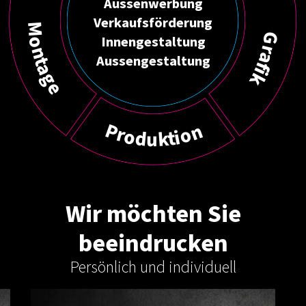
Aussenwerbung
Verkaufsförderung
M
G
Innengestaltung
o
r
n
a
Aussengestaltung
t
f
a
i
g
k
e
n
P
o
r
o
i
t
d
k
u
Wir möchten Sie
beeindrucken
Persönlich und individuell