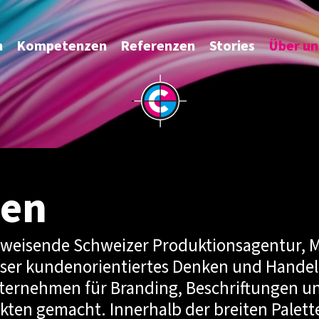
Wir lieben, was wir tun, und
deshalb ist uns kein Weg zu
weit.
n
Kompetenzen
Referenzen
Stories
Über un
en
egweisende Schweizer Produktionsagentur, M
ser kundenorientiertes Denken und Handel
nternehmen für Branding, Beschriftungen 
en gemacht. Innerhalb der breiten Palette