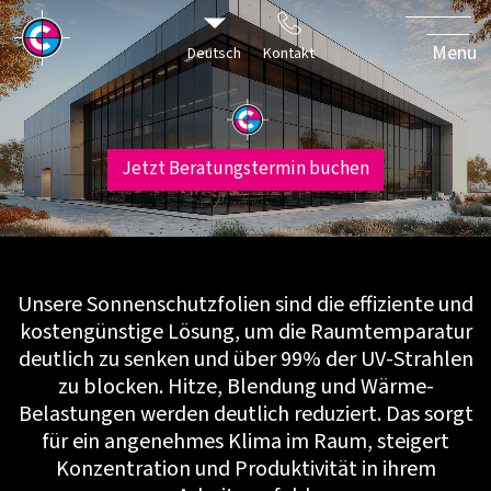
Menu
Deutsch
Kontakt
Sonnenschutz
Jetzt Beratungstermin buchen
- kühlen, schü
profitieren!
Sonnenschutzfolien senken
Raumtemperatur um bis z
Unsere Sonnenschutzfolien sind die effiziente und
blockieren über 99% der sc
kostengünstige Lösung, um die Raumtemparatur
UV-Strahlen - für spürbar 
deutlich zu senken und über 99% der UV-Strahlen
Komfort und Schutz.
zu blocken. Hitze, Blendung und Wärme-
So steigern Sie die Energiee
Belastungen werden deutlich reduziert. Das sorgt
und optimieren die Kosten.
für ein angenehmes Klima im Raum, steigert
Konzentration und Produktivität in ihrem