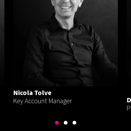
Nicola Tolve
D
Key Account Manager
P