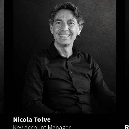
Nicola Tolve
R
Key Account Manager