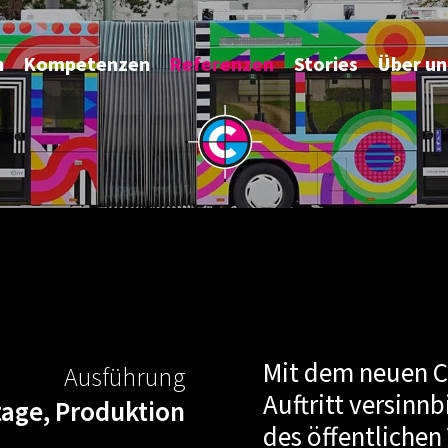
vorwä
n
Kompetenzen
Referenzen
Stories
Über un
Mit dem neuen C
Ausführung
Auftritt versinn
age, Produktion
des öffentlichen