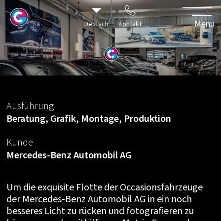
Menu
Deutsch
Kontakt
LED
Spannrahmen
und Fotobox
Ausführung
Beratung, Grafik, Montage, Produktion
in jeder gewünschten
Grösse für den POS
Kunde
Mercedes-Benz Automobil AG
Um die exquisite Flotte der Occasionsfahrzeuge
der Mercedes-Benz Automobil AG in ein noch
besseres Licht zu rücken und fotografieren zu