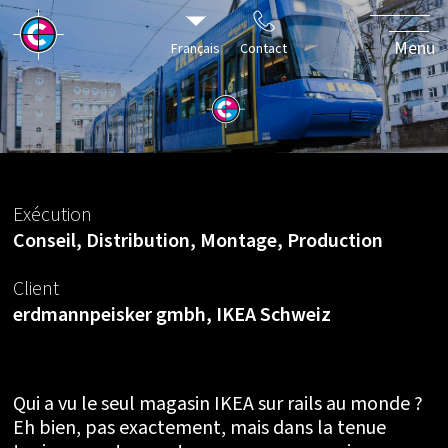
sur rails pour
le 50e
Menu
Français
Contact
anniversaire
Exécution
Conseil, Distribution, Montage, Production
Client
erdmannpeisker gmbh, IKEA Schweiz
Qui a vu le seul magasin IKEA sur rails au monde ?
Eh bien, pas exactement, mais dans la tenue